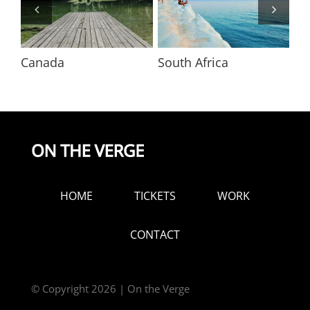
Canada
South Africa
US
HOME
TICKETS
WORK
CONTACT
© Copyright
2026 | On the Verge